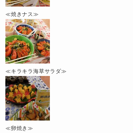
≪焼きナス≫
≪キラキラ海草サラダ≫
≪卵焼き≫