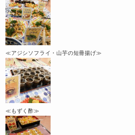
≪アジシソフライ・山芋の短冊揚げ≫
≪もずく酢≫