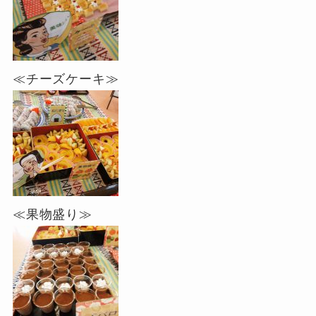
≪チーズケーキ≫
≪果物盛り≫