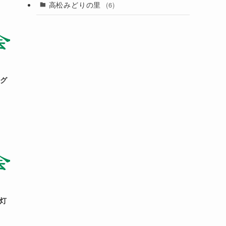
高松みどりの里
(6)
タグ
灯