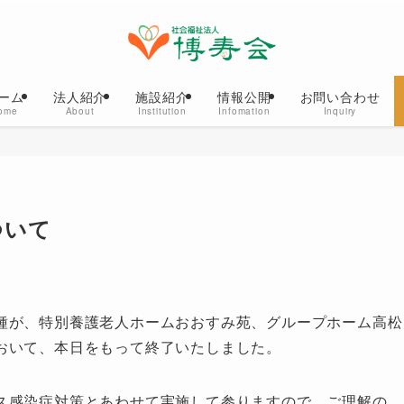
ーム
法人紹介
施設紹介
情報公開
お問い合わせ
ome
About
Institution
Infomation
Inquiry
ついて
種が、特別養護老人ホームおおすみ苑、グループホーム高松
おいて、本日をもって終了いたしました。
ス感染症対策とあわせて実施して参りますので、ご理解の