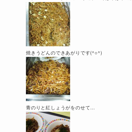
焼きうどんのできあがりです(^○^)
青のりと紅しょうがをのせて…