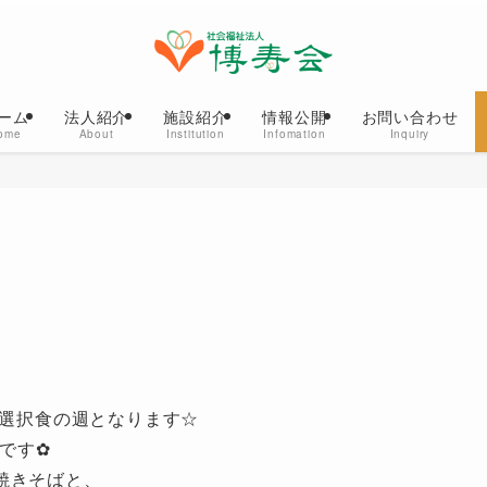
ーム
法人紹介
施設紹介
情報公開
お問い合わせ
ome
About
Institution
Infomation
Inquiry
間選択食の週となります☆
択です✿
焼きそばと、