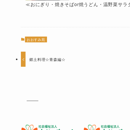
≪おにぎり・焼きそばor焼うどん・温野菜サラ
おおすみ苑
郷土料理☆青森編☆